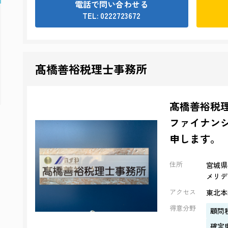
電話で問い合わせる
TEL: 0222723672
髙橋善裕税理士事務所
髙橋善裕税
ファイナン
申します。
住所
宮城県
メリデ
アクセス
東北本
得意分野
顧問
確定