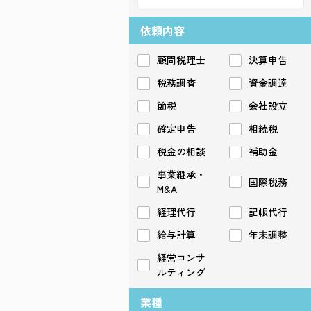
依頼内容
顧問税理士
決算申告
税務調査
資金調達
節税
会社設立
確定申告
相続税
税金の相談
補助金
事業継承・
国際税務
M&A
経理代行
記帳代行
給与計算
年末調整
経営コンサ
ルティング
業種