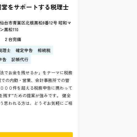
運営をサポートする税理士
仙台市青葉区北根黒松8番12号 昭和マ
ン黒松110
 ２台完備
税理士
確定申告
相続税
申告
記帳代行
法でお金を残せるか」をテーマに税務
関での内勤・営業、会計事務所での管
０００件を超える税務申告に携わって
を残す”ための提案が強みです。 健全
う思われる方は、どうぞお気軽にご相