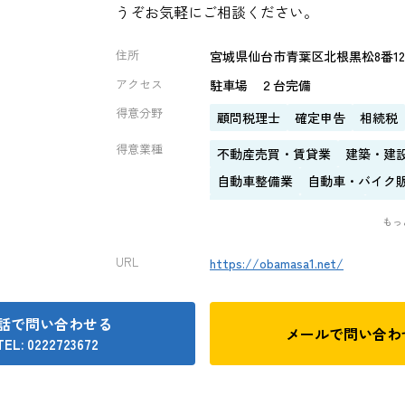
うぞお気軽にご相談ください。
住所
宮城県仙台市青葉区北根黒松8番12
アクセス
駐車場 ２台完備
得意分野
顧問税理士
確定申告
相続税
得意業種
不動産売買・賃貸業
建築・建
自動車整備業
自動車・バイク
ホテル・旅館
医療法人
運輸
もっ
URL
https://obamasa1.net/
話で問い合わせる
メールで
問い合わ
TEL: 0222723672