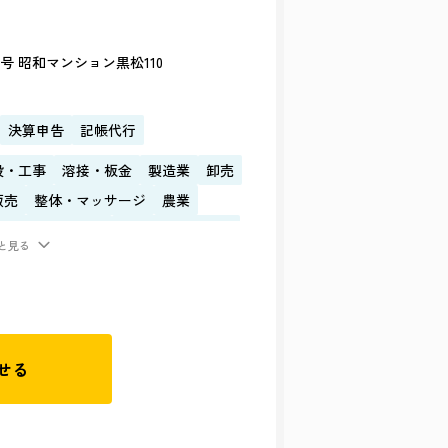
号 昭和マンション黒松110
決算申告
記帳代行
設・工事
溶接・板金
製造業
卸売
販売
整体・マッサージ
農業
・物流・運送配送
内装・インテリア
と見る
せる