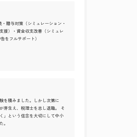
続・贈与対策（シミュレーション・
行支援）・資金収支改善（シミュレ
申告をフルサポート）
験を積みました。しかし次第に
が芽生え、税理士を志し退職。 そ
く」という信念を大切にして中小
た。