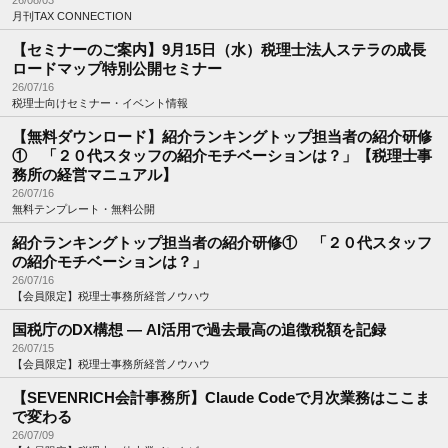
26/08/03
月刊TAX CONNECTION
【セミナーのご案内】9月15日（水）税理士法人ステラの成長
ロードマップ特別公開セミナー
26/07/16
税理士向けセミナー・イベント情報
【無料ダウンロード】紹介ランキングトップ担当者の紹介研修
① 「２０代スタッフの紹介モチベーションは？」【税理士事
務所の経営マニュアル】
26/07/16
無料テンプレート・無料公開
紹介ランキングトップ担当者の紹介研修① 「２０代スタッフ
の紹介モチベーションは？」
26/07/16
【会員限定】税理士事務所経営ノウハウ
国税庁のDX構想 ― AI活用で過去最高の追徴税額を記録
26/07/15
【会員限定】税理士事務所経営ノウハウ
【SEVENRICH会計事務所】Claude Codeで月次業務はここま
で変わる
26/07/09