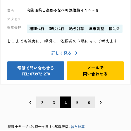
和歌山県日高郡みなべ町気佐藤４１４－８
住所
アクセス
得意分野
経理代行
記帳代行
給与計算
年末調整
補助金
どこまでも誠実に、親切に、依頼者の立場に立って考えます。
詳しく見る
メールで
電話で問い合わせる
問い合わせる
TEL: 0739721270
2
3
4
5
6
税理士サーチ
>
税理士を探す
>
都道府県
>
給与計算