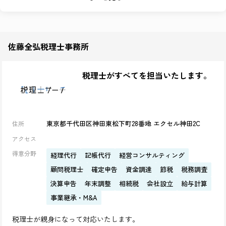
兵庫県 (1)
滋賀県 (1)
長野県 (1)
岐阜県 (1)
静岡県 (1)
広島県 (1)
長崎県 (1)
北海道 (1)
佐藤全弘税理士事務所
宮城県 (1)
大分県 (1)
和歌山県 (1)
愛媛県 (1)
税理士がすべてを担当いたします。
東京都千代田区神田東松下町28番地 エクセル神田2C
住所
アクセス
得意分野
経理代行
記帳代行
経営コンサルティング
顧問税理士
確定申告
資金調達
節税
税務調査
決算申告
年末調整
相続税
会社設立
給与計算
事業継承・M&A
税理士が親身になって対応いたします。