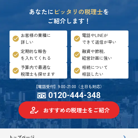
あなたに
ピッタリの税理士
を
ご紹介します！
お客様の業種に
電話やLINEが
詳しい
できて返信が早い
定期的な報告
融資や節税、
を入れてくれる
経営計画に強い
予算内で最適な
相続について
税理士も探せます
相談したい
【電話受付】9:00-21:00（土日も対応）
0120-444-348
おすすめの税理士をご紹介
トップページ