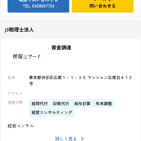
問い合わせる
TEL: 0428607734
j3税理士法人
資金調達
東京都渋谷区広尾１－１－３５ マンション広尾台４１２
住所
号
アクセス
得意分野
経理代行
記帳代行
給与計算
年末調整
経営コンサルティング
経営コンサル
詳しく見る