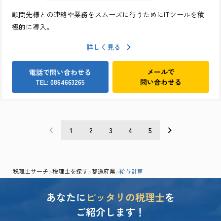
顧問先様との連絡や業務をスムーズに行うためにITツールを積
極的に導入。
詳しく見る
メールで
電話で問い合わせる
問い合わせる
TEL: 0864663265
1
2
3
4
5
税理士サーチ
>
税理士を探す
>
都道府県
>
給与計算
あなたに
ピッタリの税理士
を
ご紹介します！