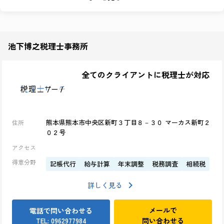
兵庫県 (1)
滋賀県 (1)
長野県 (1)
岐阜県 (1)
静岡県 (1)
広島県 (1)
長崎県 (1)
北海道 (1)
池下博之税理士事務所
宮城県 (1)
大分県 (1)
和歌山県 (1)
愛媛県 (1)
全てのクライアントに税理士が対応
熊本県熊本市中央区新町３丁目８－３０ マーカス新町２
住所
０２号
アクセス
得意分野
記帳代行
給与計算
年末調整
税務調査
相続税
詳しく見る
メールで
電話で問い合わせる
問い合わせる
TEL: 0962977984