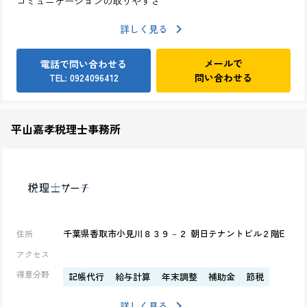
コミュニケーションの取りやすさ
詳しく見る
メールで
電話で問い合わせる
問い合わせる
TEL: 0924096412
平山嘉孝税理士事務所
千葉県香取市小見川８３９－２ 朝日テナントビル２階E
住所
アクセス
得意分野
記帳代行
給与計算
年末調整
補助金
節税
詳しく見る