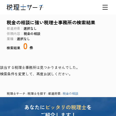
税金の相談に強い税理士事務所の検索結果
都道府県
選択なし
依頼内容
税金の相談
業種
選択なし
0
件
検索結果
該当する税理士事務所は見つかりませんでした。
検索条件を変更して、再度お試しください。
税理士サーチ
>
税理士を探す
>
都道府県
>
税金の相談
あなたに
ピッタリの税理士
を
ご紹介します！