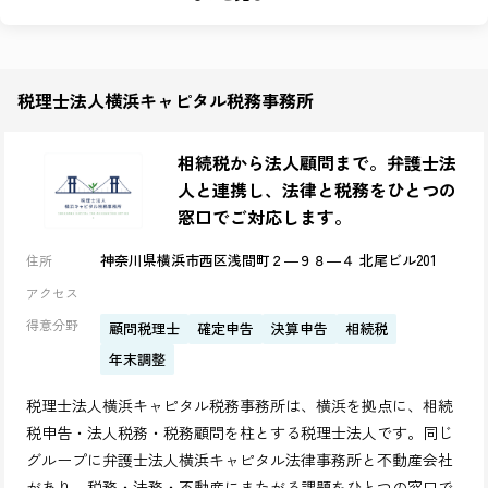
千葉県 (2)
愛媛県 (1)
岡山県 (1)
佐賀県 (1)
奈良県 (1)
青森県 (1)
広島県 (1)
山形県 (1)
税理士法人横浜キャピタル税務事務所
熊本県 (1)
和歌山県 (1)
相続税から法人顧問まで。弁護士法
人と連携し、法律と税務をひとつの
窓口でご対応します。
神奈川県横浜市西区浅間町２―９８―４ 北尾ビル201
住所
アクセス
得意分野
顧問税理士
確定申告
決算申告
相続税
年末調整
税理士法人横浜キャピタル税務事務所は、横浜を拠点に、相続
税申告・法人税務・税務顧問を柱とする税理士法人です。同じ
グループに弁護士法人横浜キャピタル法律事務所と不動産会社
があり、税務・法務・不動産にまたがる課題をひとつの窓口で