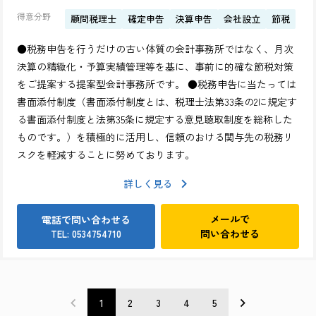
アクセス
得意分野
顧問税理士
確定申告
決算申告
会社設立
節税
●税務申告を行うだけの古い体質の会計事務所ではなく、月次
決算の精緻化・予算実績管理等を基に、事前に的確な節税対策
をご提案する提案型会計事務所です。 ●税務申告に当たっては
書面添付制度（書面添付制度とは、税理士法第33条の2に規定す
る書面添付制度と法第35条に規定する意見聴取制度を総称した
ものです。）を積極的に活用し、信頼のおける関与先の税務リ
スクを軽減することに努めております。
詳しく見る
メールで
電話で問い合わせる
問い合わせる
TEL: 0534754710
1
2
3
4
5