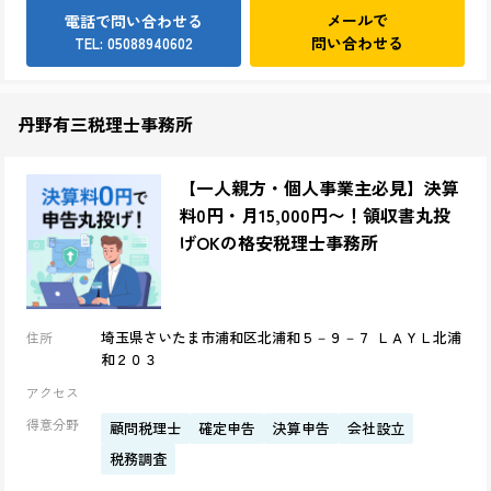
メールで
電話で問い合わせる
問い合わせる
TEL: 05088940602
丹野有三税理士事務所
【一人親方・個人事業主必見】決算
料0円・月15,000円〜！領収書丸投
げOKの格安税理士事務所
埼玉県さいたま市浦和区北浦和５－９－７ ＬＡＹＬ北浦
住所
和２０３
アクセス
得意分野
顧問税理士
確定申告
決算申告
会社設立
税務調査