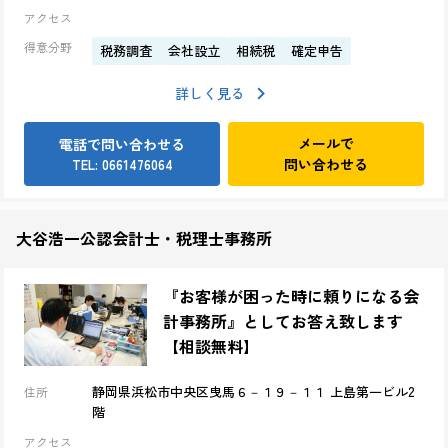
アクセス
得意分野
税務調査
会社設立
相続税
確定申告
詳しく見る
メールで
電話で問い合わせる
問い合わせる
TEL: 0661476064
大谷浩一公認会計士・税理士事務所
『お客様が困った時に頼りになる会
計事務所』としてお答え致します
【相談無料】
静岡県浜松市中央区曳馬６－１９－１１ 上島第一ビル2
住所
階