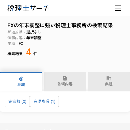
FXの年末調整に強い税理士事務所の検索結果
都道府県
選択なし
依頼内容
年末調整
業種
FX
4
件
検索結果
依頼内容
業種
地域
東京都 (3)
鹿児島県 (1)