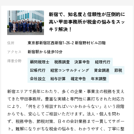
新宿で、知名度と信頼性が圧倒的に
高い甲田事務所が税金の悩みをスッ
キリ解決！
東京都新宿区西新宿1-26-2 新宿野村ビル23階
住所
新宿駅から徒歩10分
アクセス
得意分野
顧問税理士
税務調査
決算申告
経理代行
記帳代行
経営コンサルティング
資金調達
節税
会社設立
給与計算
確定申告
年末調整
新宿エリアで長年にわたり、多くの企業・事業主の税務を支え
てきた甲田事務所。豊富な実績と専門性に裏打ちされた対応力
により、「何をどう相談すればいいかわからない」という段階
からでも、安心してご相談いただけます。法人・個人を問わ
ず、税務申告、節税対策、日々の会計業務まで一貫してサポー
ト。難解になりがちな税金の悩みを、わかりやすく、丁寧に整