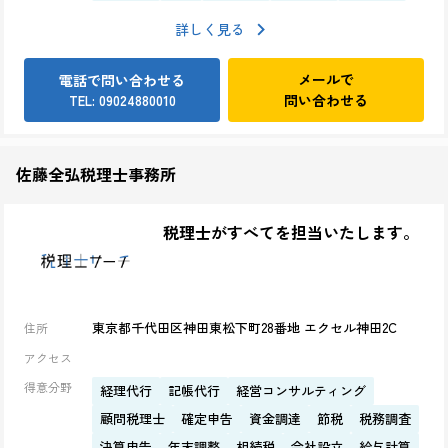
詳しく見る
メールで
電話で問い合わせる
問い合わせる
TEL: 09024880010
佐藤全弘税理士事務所
税理士がすべてを担当いたします。
東京都千代田区神田東松下町28番地 エクセル神田2C
住所
アクセス
得意分野
経理代行
記帳代行
経営コンサルティング
顧問税理士
確定申告
資金調達
節税
税務調査
決算申告
年末調整
相続税
会社設立
給与計算