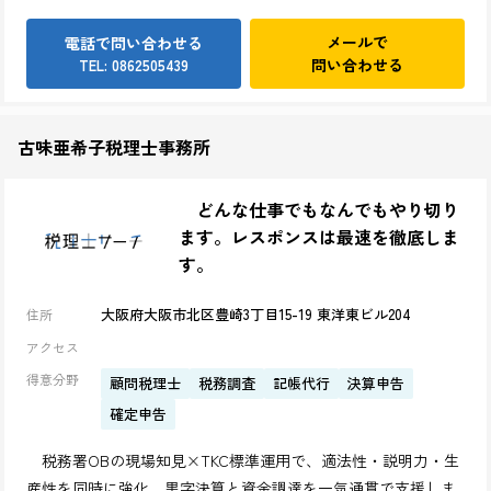
メールで
電話で問い合わせる
問い合わせる
TEL: 0862505439
古味亜希子税理士事務所
どんな仕事でもなんでもやり切り
ます。レスポンスは最速を徹底しま
す。
大阪府大阪市北区豊崎3丁目15-19 東洋東ビル204
住所
アクセス
得意分野
顧問税理士
税務調査
記帳代行
決算申告
確定申告
税務署OBの現場知見×TKC標準運用で、適法性・説明力・生
産性を同時に強化。黒字決算と資金調達を一気通貫で支援しま