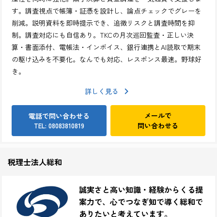
す。調査視点で帳簿・証憑を設計し、論点チェックでグレーを
削減。説明資料を即時提示でき、追徴リスクと調査時間を抑
制。調査対応にも自信あり。TKCの月次巡回監査・正しい決
算・書面添付、電帳法・インボイス、銀行連携とAI読取で期末
の駆け込みを不要化。なんでも対応、レスポンス最速。野球好
き。
詳しく見る
メールで
電話で問い合わせる
問い合わせる
TEL: 08083810819
税理士法人総和
誠実さと高い知識・経験からくる提
案力で、心でつなぎ知で導く総和で
ありたいと考えています。