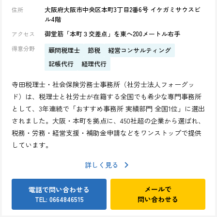
大阪府大阪市中央区本町3丁目2番6号 イケガミサウスビ
住所
ル4階
御堂筋「本町３交差点」を東へ200メートル右手
アクセス
得意分野
顧問税理士
節税
経営コンサルティング
記帳代行
経理代行
寺田税理士・社会保険労務士事務所（社労士法人フォーグッ
ド）は、税理士と社労士が在籍する全国でも希少な専門事務所
として、3年連続で「おすすめ事務所 実績部門 全国1位」に選出
されました。大阪・本町を拠点に、450社超の企業から選ばれ、
税務・労務・経営支援・補助金申請などをワンストップで提供
しています。
詳しく見る
メールで
電話で問い合わせる
問い合わせる
TEL: 0664846515