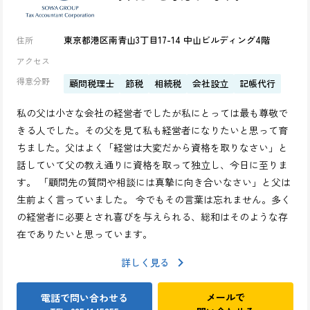
東京都港区南青山3丁目17-14 中山ビルディング4階
住所
アクセス
得意分野
顧問税理士
節税
相続税
会社設立
記帳代行
私の父は小さな会社の経営者でしたが私にとっては最も尊敬で
きる人でした。その父を見て私も経営者になりたいと思って育
ちました。父はよく「経営は大変だから資格を取りなさい」と
話していて父の教え通りに資格を取って独立し、今日に至りま
す。 「顧問先の質問や相談には真摯に向き合いなさい」と父は
生前よく言っていました。 今でもその言葉は忘れません。多く
の経営者に必要とされ喜びを与えられる、総和はそのような存
在でありたいと思っています。
詳しく見る
メールで
電話で問い合わせる