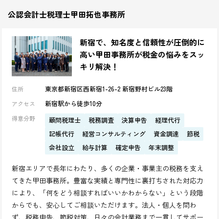
公認会計士税理士甲田拓也事務所
新宿で、知名度と信頼性が圧倒的に
高い甲田事務所が税金の悩みをスッ
キリ解決！
東京都新宿区西新宿1-26-2 新宿野村ビル23階
住所
新宿駅から徒歩10分
アクセス
得意分野
顧問税理士
税務調査
決算申告
経理代行
記帳代行
経営コンサルティング
資金調達
節税
会社設立
給与計算
確定申告
年末調整
新宿エリアで長年にわたり、多くの企業・事業主の税務を支え
てきた甲田事務所。豊富な実績と専門性に裏打ちされた対応力
により、「何をどう相談すればいいかわからない」という段階
からでも、安心してご相談いただけます。法人・個人を問わ
ず、税務申告、節税対策、日々の会計業務まで一貫してサポー