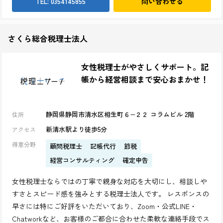
問い合わせる
TEL: 0354145855
さくら総合税理士法人
女性税理士がやさしくサポート。記
帳から経営相談まで安心おまかせ！
静岡県静岡市清水区相生町６−２２ コラムビル 2階
住所
新清水駅より徒歩5分
アクセス
得意分野
顧問税理士
記帳代行
節税
経営コンサルティング
確定申告
女性税理士ならではの丁寧で親身な対応を大切にし、相談しや
すさとスピード感を強みとする税理士法人です。 レスポンスの
早さには特にご好評をいただいており、Zoom・公式LINE・
Chatworkなど、お客様のご都合に合わせた柔軟な連絡手段でス