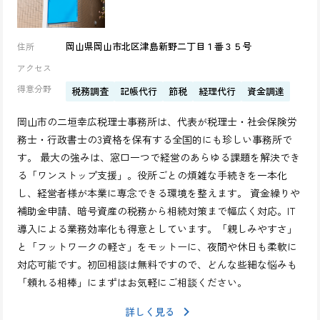
岡山県岡山市北区津島新野二丁目１番３５号
住所
アクセス
得意分野
税務調査
記帳代行
節税
経理代行
資金調達
岡山市の二垣幸広税理士事務所は、代表が税理士・社会保険労
務士・行政書士の3資格を保有する全国的にも珍しい事務所で
す。 最大の強みは、窓口一つで経営のあらゆる課題を解決でき
る「ワンストップ支援」。役所ごとの煩雑な手続きを一本化
し、経営者様が本業に専念できる環境を整えます。 資金繰りや
補助金申請、暗号資産の税務から相続対策まで幅広く対応。IT
導入による業務効率化も得意としています。「親しみやすさ」
と「フットワークの軽さ」をモットーに、夜間や休日も柔軟に
対応可能です。初回相談は無料ですので、どんな些細な悩みも
「頼れる相棒」にまずはお気軽にご相談ください。
詳しく見る