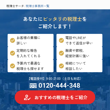
税理士サーチ
/
税理士事務所一覧
あなたに
ピッタリの税理士
を
ご紹介します！
お客様の業種に
電話やLINEが
詳しい
できて返信が早い
定期的な報告
融資や節税、
を入れてくれる
経営計画に強い
予算内で最適な
相続について
税理士も探せます
相談したい
【電話受付】9:00-21:00（土日も対応）
0120-444-348
おすすめの税理士をご紹介