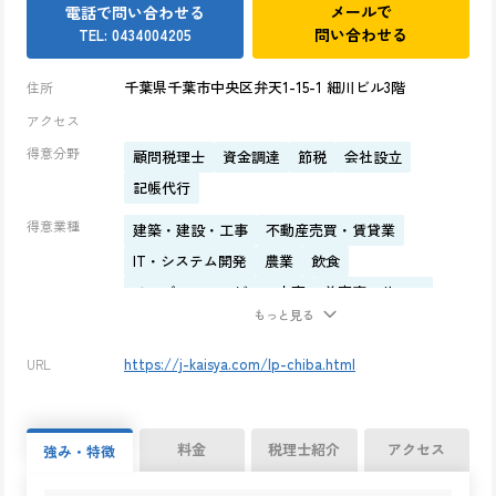
メールで
電話で問い合わせる
問い合わせる
TEL: 0434004205
千葉県千葉市中央区弁天1-15-1 細川ビル3階
住所
アクセス
得意分野
顧問税理士
資金調達
節税
会社設立
記帳代行
得意業種
建築・建設・工事
不動産売買・賃貸業
IT・システム開発
農業
飲食
スーパー・コンビニ・小売
美容室・サロン
もっと見る
ホテル・旅館
広告代理業
イベント企画・運営
太陽光事業
アプリ・ソフトウェア開発
https://j-kaisya.com/lp-chiba.html
URL
出版・ライティング
内装・インテリア
スポーツジム・トレーナー
溶接・板金
整体・マッサージ
アパレル業界
学習塾
料金
税理士紹介
アクセス
強み・特徴
貿易業
人材派遣業
自動車整備業
医療法人