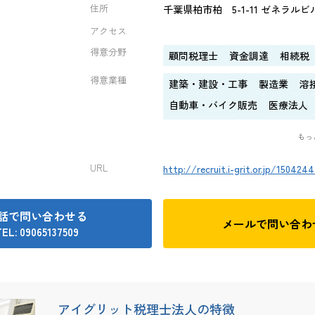
住所
千葉県柏市柏 5-1-11 ゼネラルビ
アクセス
得意分野
顧問税理士
資金調達
相続税
得意業種
建築・建設・工事
製造業
溶
自動車・バイク販売
医療法人
ホテル・旅館
イベント企画・
もっ
URL
http://recruit.i-grit.or.jp/150424
話で問い合わせる
メールで
問い合わ
EL: 09065137509
アイグリット税理士法人の特徴