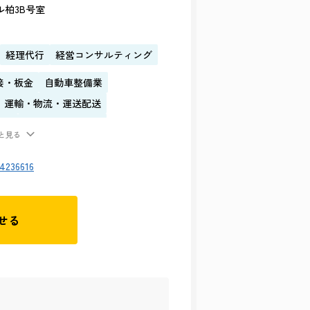
ル柏3B号室
経理代行
経営コンサルティング
接・板金
自動車整備業
運輸・物流・運送配送
運営
内装・インテリア
と見る
44236616
せる