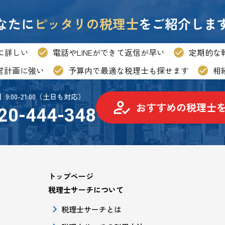
なたに
ピッタリの税理士
を
ご紹介しま
に
詳しい
電話やLINEが
できて返信が早い
定期的な
営計画に強い
予算内で最適な
税理士も探せます
相
9:00-21:00（土日も対応）
おすすめの税理士
20-444-348
トップページ
税理士サーチについて
税理士サーチとは