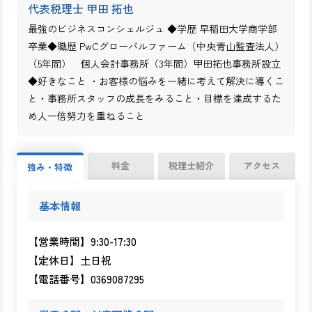
代表税理士 甲田 拓也
最強のビジネスコンシェルジュ ◆学歴 早稲田大学商学部
卒業​ ◆職歴 PwCグローバルファーム（中央青山監査法人）
（5年間） ​ 個人会計事務所（3年間）​ 甲田拓也事務所設立​
◆好きなこと ・お客様の悩みを一緒に考えて解決に導くこ
と​ ・事務所スタッフの成長をみること​ ・目標を達成するた
め人一倍努力を重ねること
料金
税理士紹介
アクセス
強み・特徴
基本情報
【営業時間】9:30-17:30
【定休日】土日祝
【電話番号】0369087295