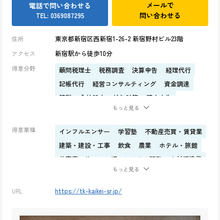
メールで
電話で問い合わせる
問い合わせる
TEL: 0369087295
東京都新宿区西新宿1-26-2 新宿野村ビル23階
住所
新宿駅から徒歩10分
アクセス
得意分野
顧問税理士
税務調査
決算申告
経理代行
記帳代行
経営コンサルティング
資金調達
節税
会社設立
給与計算
確定申告
もっと見る
年末調整
得意業種
インフルエンサー
学習塾
不動産売買・賃貸業
建築・建設・工事
飲食
農業
ホテル・旅館
美容室・サロン
IT・システム開発
人材派遣業
もっと見る
貿易業
保険代理店
仮想通貨
FX
コンサル業
医療法人
NPO法人・公益法人
https://tk-kaikei-sr.jp/
URL
学校法人
一般社団法人
整体・マッサージ
スーパー・コンビニ・小売