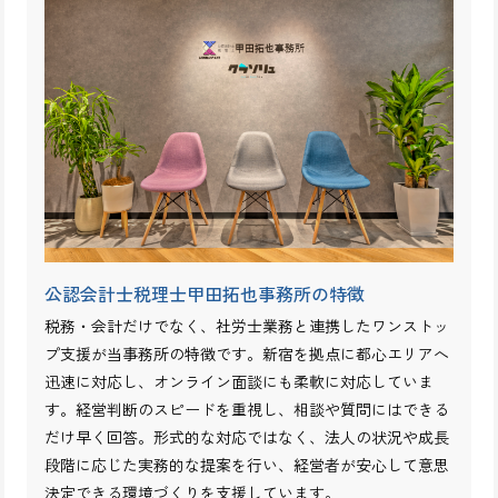
アプリ・ソフトウェア開発
内装・インテリア
出版・ライティング
スポーツジム・トレーナー
卸売
エステ・ネイルサロン
水商売
アフィリエイター
広告代理業
イベント企画・運営
太陽光事業
その他
個人投資家
自動車整備業
自動車・バイク販売
溶接・板金
金融業
ヘッジファンド
アパレル業界
製造業
社会福祉法人
運輸・物流・運送配送
公認会計士税理士甲田拓也事務所の特徴
税務・会計だけでなく、社労士業務と連携したワンストッ
プ支援が当事務所の特徴です。新宿を拠点に都心エリアへ
迅速に対応し、オンライン面談にも柔軟に対応していま
す。経営判断のスピードを重視し、相談や質問にはできる
だけ早く回答。形式的な対応ではなく、法人の状況や成長
段階に応じた実務的な提案を行い、経営者が安心して意思
決定できる環境づくりを支援しています。