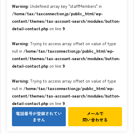
Warning
: Undefined array key "staffMembers" in
/home/tax/taxconnection.jp/public_html/wp-
content/themes/tax-account-search/modules/button-
detail-contact.php
on line
9
Warning
: Trying to access array offset on value of type
null in
/home/tax/taxconnection.jp/public_html/wp-
content/themes/tax-account-search/modules/button-
detail-contact.php
on line
9
Warning
: Trying to access array offset on value of type
null in
/home/tax/taxconnection.jp/public_html/wp-
content/themes/tax-account-search/modules/button-
detail-contact.php
on line
9
電話番号が登録されてい
メールで
ません
問い合わせる