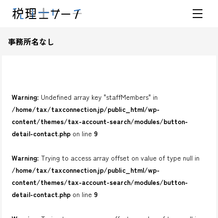
事務所名なし
Warning
: Undefined array key "staffMembers" in
/home/tax/taxconnection.jp/public_html/wp-
content/themes/tax-account-search/modules/button-
detail-contact.php
on line
9
Warning
: Trying to access array offset on value of type null in
/home/tax/taxconnection.jp/public_html/wp-
content/themes/tax-account-search/modules/button-
detail-contact.php
on line
9